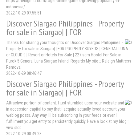
https://thebigmitt.com/togel-online-games-growing-popularity-in-
indonesia/
2022-10-29 07:55:51
Discover Siargao Philippines - Property
for sale in Siargao| | FOR
Thanks for sharing your thoughts on Discover Siargao Philippines -
Property for sale in Siargao| | FOR PROPERTY BUYERS | GENERAL LUNA
or CLOUD 9 | Resort or Hotels For Sale | 227 sqm Hostel For Sale in
Purok 5 General Luna Siargao Island. Regards My site :: Raleigh Mattress
Removal
2022-10-29 08:46:47
Discover Siargao Philippines - Property
for sale in Siargao| | FOR
Attractive portion of content. I just stumbled upon your website and
in accession capital to say that I acquire actually loved account your
weblog posts. Any way I'll be subscribing in your feeds or even I
fulfillment you get entry to persistently quickly. Have a look at my blog ::
vivo slot
2022-10-29 08:49:28