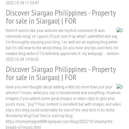
2022-10-28 11:54:47
Discover Siargao Philippines - Property
for sale in Siargao| | FOR
Hmm it seems like your website ate my first comment (it was
extremely long) so I guess I'll just sum it up what I submitted and say,
I'm thoroughly enjoying your blog. I as well am an aspiring blog writer
but I'm still new to the whole thing. Do you have any tips and hints for
newbie blog writers? I'd definitely appreciate it. my webpage ... kdslots
2022-10-28 14:36:02
Discover Siargao Philippines - Property
for sale in Siargao| | FOR
Have you ever thought about adding a little bit more than just your
articles? I mean, what you say is fundamental and everything. However
imagine if you added some great images or video clips to give your
posts more, "pop"! Your content is excellent but with images and video
clips, this blog could undeniably be one of the very best in its niche.
Wonderful blog! Feel free to visit my blog;
https://moneymagnet888.typepad.com/blog/2022/10/sharing-the-
beauty-of-music.html