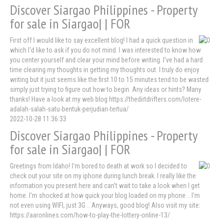
Discover Siargao Philippines - Property
for sale in Siargao| | FOR
First off I would like to say excellent blog! I had a quick question in
which I'd like to ask if you do not mind. I was interested to know how
you center yourself and clear your mind before writing. I've had a hard
time clearing my thoughts in getting my thoughts out. I truly do enjoy
writing but it just seems like the first 10 to 15 minutes tend to be wasted
simply just trying to figure out how to begin. Any ideas or hints? Many
thanks! Have a look at my web blog https://thedirtdrifters.com/lotere-
adalah-salah-satu-bentuk-perjudian-tertua/
2022-10-28 11:36:33
Discover Siargao Philippines - Property
for sale in Siargao| | FOR
Greetings from Idaho! I'm bored to death at work so I decided to
check out your site on my iphone during lunch break. I really like the
information you present here and can't wait to take a look when I get
home. I'm shocked at how quick your blog loaded on my phone .. I'm
not even using WIFI, just 3G .. Anyways, good blog! Also visit my site:
https://aaronlines.com/how-to-play-the-lottery-online-13/