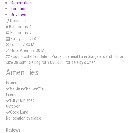
Description
Location
Reviews
Rooms:
2
Bathrooms:
1
Bedrooms:
2
Built year:
2018
Lot :
227 SQ.M
Floor Area :
38 SQ.M
227 sqm Hostel For Sale in Purok 5 General Luna Siargao Island . Floor
size 38 sqm . Selling for 8,000,000. for sale by owner
Amenities
Exterior:
Garden
Patio
Yard
Interior:
Fully Furnished
Outdoor:
Coco Land
No location available
Reviews