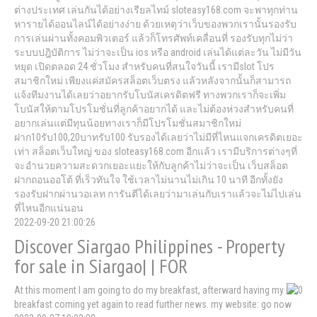
ต่างประเทศ เล่นกันได้อย่างเรียลไทม์ sloteasy168.com จะพาทุกท่าน
หารายได้ออนไลน์ได้อย่างง่าย ด้วยเหตุว่าเว็บของพวกเรานั้นรองรับ
การเล่นผ่านทั้งคอมพิวเตอร์ แล้วก็โทรศัพท์เคลื่อนที่ รองรับทุกไม่ว่า
ระบบปฎิบัติการ ไม่ว่าจะเป็น ios หรือ android เล่นได้แต่ละวัน ไม่มีวัน
หยุด เปิดตลอด 24 ชั่วโมง สำหรับคนที่สนใจวันนี้ เรามีslot โปร
สมาชิกใหม่ เพียงแค่สมัครสล็อตเว็บตรง แล้วหลังจากนั้นก็สามารถ
แจ้งทีมงานได้เลยว่าอยากรับโบนัสเครดิตฟรี ทางพวกเราก็จะเพิ่ม
โบนัสให้ตามโปรโมชั่นที่ลูกค้าอยากได้ และไม่ต้องห่วงสำหรับคนที่
อยากเล่นแต่มีทุนน้อยทางเราก็มีโปรโมชั่นสมาชิกใหม่
ฝาก10รับ100,20บาทรับ100 รับรองได้เลยว่าไม่มีที่ไหนแจกเครดิตเยอะ
เท่า สล็อตเว็บใหญ่ ของ sloteasy168.com อีกแล้ว เรามีบริการต่างๆที่
จะอำนวยความสะดวกเยอะแยะให้กับลูกค้าไม่ว่าจะเป็น เว็บสล็อต
ฝากถอนออโต้ ที่เร็วทันใจ ใช้เวลาไม่นานไม่เกิน 10 นาที อีกทั้งยัง
รองรับฝากผ่านวอเลท การันตีได้เลยว่ามาเล่นกับเราแล้วจะไม่ไปเล่น
ที่ไหนอีกแน่นอน
2022-09-20 21:00:26
Discover Siargao Philippines - Property
for sale in Siargao| | FOR
At this moment I am going to do my breakfast, afterward having my
breakfast coming yet again to read further news. my website: go now