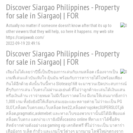
Discover Siargao Philippines - Property
for sale in Siargao| | FOR
Actually no matter if someone doesn't know after that its up to
other viewers that they will help, so here it happens. my web site
https://carijawab.com/
2022-09-19 20:49:16
Discover Siargao Philippines - Property
for sale in Siargao| | FOR
เถียงไม่ได้เลยว่าปีนี้เป็นปีของการเล่นกับเกมสล็อต เนื่องจากเป็น
เกมที่เล่นแล้วบันเทิงใจ ลุ้นมัน พร้อมกับการหารายได้ไปพร้อมเพียง
กันได้อีกด้วย ดังนั้นวันนี้ทาง Sloteasy168 จะมาชวนเปิดประสบการณ์
ดีๆกับการเล่น เว็บตรงไม่ผ่านเอเย่นต์ ที่ไม่ว่าลูกค้าจะเล่นได้เงินแสน
หรือเงินล้าน เราจ่ายหมด ไม่มีเรื่องราวคดโกง มีเกมให้เล่นมากยิ่งกว่า
1,000 เกม ทั้งยังยังมีให้เลือกเล่นเยอะแยะหลายค่าย ไม่ว่าจะเป็น PG
SLOT,สล็อตเว็บตรงxo,เว็บสล็อต live22,สล็อตค่ายjoker,SUPERSLOT,jili
สล็อต,pragmatic,askmebet และทางเว็บของพวกเรานั้นมิได้มีเพียงแค่
สล็อตเว็บตรง แตกง่าย เรายังมีทั้งcasino online ที่ทางเราได้ซื้อลิข
สิทธ์จากค่ายดังอย่างsa gaming vip เครดิตฟรี ที่ไม่ว่าจะเป็น บาคาร่า
เสือมังกร รูเล็ต กำถั่ว และเกมโชว์ต่างๆ มากมาย ไลฟ์ใหม่ๆตรงจาก