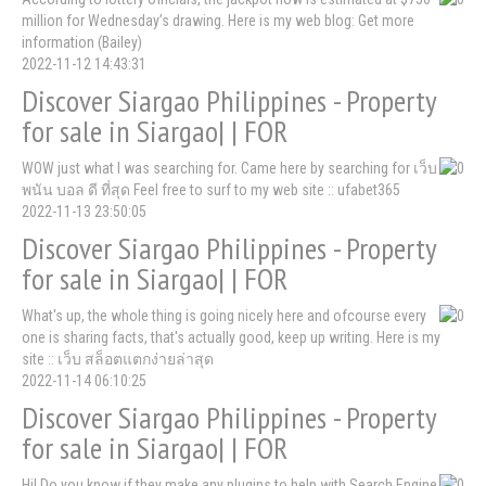
million for Wednesday’s drawing. Here is my web blog: Get more
information (Bailey)
2022-11-12 14:43:31
Discover Siargao Philippines - Property
for sale in Siargao| | FOR
WOW just what I was searching for. Came here by searching for เว็บ
พนัน บอล ดี ที่สุด Feel free to surf to my web site :: ufabet365
2022-11-13 23:50:05
Discover Siargao Philippines - Property
for sale in Siargao| | FOR
What's up, the whole thing is going nicely here and ofcourse every
one is sharing facts, that's actually good, keep up writing. Here is my
site :: เว็บ สล็อตแตกง่ายล่าสุด
2022-11-14 06:10:25
Discover Siargao Philippines - Property
for sale in Siargao| | FOR
Hi! Do you know if they make any plugins to help with Search Engine