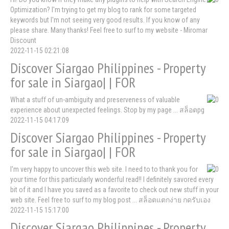
Optimization? I'm trying to get my blog to rank for some targeted
keywords but I'm not seeing very good results. If you know of any
please share. Many thanks! Feel free to surf to my website - Miromar
Discount
2022-11-15 02:21:08
Discover Siargao Philippines - Property
for sale in Siargao| | FOR
What a stuff of un-ambiguity and preserveness of valuable
experience about unexpected feelings. Stop by my page ... สล็อตpg
2022-11-15 04:17:09
Discover Siargao Philippines - Property
for sale in Siargao| | FOR
I'm very happy to uncover this web site. I need to to thank you for
your time for this particularly wonderful read!! I definitely savored every
bit of it and I have you saved as a favorite to check out new stuff in your
web site. Feel free to surf to my blog post ... สล็อตแตกง่าย กดรับเอง
2022-11-15 15:17:00
Discover Siargao Philippines - Property