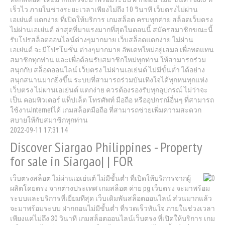
เร็วไว ภายในช่วงระยะเวลาเพียงไม่ถึง 10 วินาที เว็บตรงไม่ผ่าน
เอเย่นต์ แตกง่าย ที่เปิดให้บริการ เกมสล็อต ครบทุกค่าย สล็อตเว็บตรง
ไม่ผ่านเอเย่นต์ ล่าสุดที่มาแรงมากที่สุดในตอนนี้ สมัครสมาชิกขณะนี้
รับโปรสล็อตออนไลน์ต่างๆมากมาย เว็บสล็อตแตกง่าย ไม่ผ่าน
เอเย่นต์ จะมีโปรโมชั่น ต่างๆมากมาย อัพเดทใหม่อยู่เสมอ เพื่อทดแทน
สมาชิกทุกท่าน และเพื่อต้อนรับสมาชิกใหม่ทุกท่าน ให้สามารถร่วม
สนุกกับ สล็อตออนไลน์ เว็บตรง ไม่ผ่านเอเย่นต์ ไม่มีขั้นต่ำ ได้อย่าง
สนุกสนานมากยิ่งขึ้น ระบบที่สามารถร่วมบันเทิงใจได้ทุกหนทุกแห่ง
เว็บตรง ไม่ผานเอเย่นต์ แตกง่าย ควรต้องรองรับทุกอุปกรณ์ ไม่ว่าจะ
เป็น คอมพิวเตอร์ แท็ปเล็ต โทรศัพท์ มือถือ หรืออุปกรณ์อื่นๆ ที่สามารถ
ใช้งานInternetได้ เกมสล็อตมือถือ ที่สามารถช่วยเพิ่มความสะดวก
สบายให้กับสมาชิกทุกท่าน
2022-09-11 17:31:14
Discover Siargao Philippines - Property
for sale in Siargao| | FOR
เว็บตรงสล็อต ไม่ผ่านเอเย่นต์ ไม่มีขั้นต่ำ ที่เปิดให้บริการจากผู้
ผลิตโดยตรง จากต่างประเทศ เกมสล็อต ค่าย pg เว็บตรง จะมาพร้อม
ระบบและบริการที่เยี่ยมทีสุด เว็บเดิมพันสล็อตออนไลน์ ส่วนมากแล้ว
จะมาพร้อมระบบ ฝากถอนไม่มีขั้นต่ำ ที่รวดเร็วทันใจ ภายในช่วงเวลา
เพียงแค่ไม่ถึง 30 วินาที เกมสล็อตออนไลน์เว็บตรง ที่เปิดให้บริการ เกม