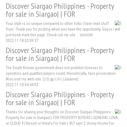
Discover Siargao Philippines - Property
for sale in Siargao| | FOR
Your style is so unique compared to other folks I have read stuff
from. Thank you for posting when you have the opportunity, Guess I will
just book mark this page. Check out my site ... slotxoth
2022-11-18 02:09:37
Discover Siargao Philippines - Property
for sale in Siargao| | FOR
The South Korean government does not problem licenses to
operators and qualified players could, theoretically, face prosecution.
Also visit my web-site 안전놀이터 (Julianne)
2022-11-18 04:44:02
Discover Siargao Philippines - Property
for sale in Siargao| | FOR
Thanks for sharing your thoughts on Discover Siargao Philippines -
Property for sale in Siargao| | FOR PROPERTY BUYERS | GENERAL LUNA
or CLOUD 9 | Resort or Hotels For Sale | 457 sqm 2 storey Hostel For