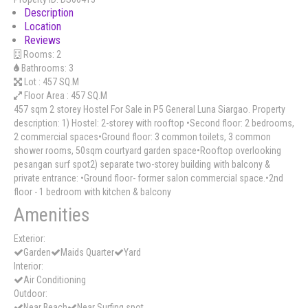
Description
Location
Reviews
Rooms:
2
Bathrooms:
3
Lot :
457 SQ.M
Floor Area :
457 SQ.M
457 sqm 2 storey Hostel For Sale in P5 General Luna Siargao. Property
description: 1) Hostel: 2-storey with rooftop •Second floor: 2 bedrooms,
2 commercial spaces•Ground floor: 3 common toilets, 3 common
shower rooms, 50sqm courtyard garden space•Rooftop overlooking
pesangan surf spot2) separate two-storey building with balcony &
private entrance: •Ground floor- former salon commercial space.•2nd
floor - 1 bedroom with kitchen & balcony
Amenities
Exterior:
Garden
Maids Quarter
Yard
Interior:
Air Conditioning
Outdoor:
Near Beach
Near Surfing spot