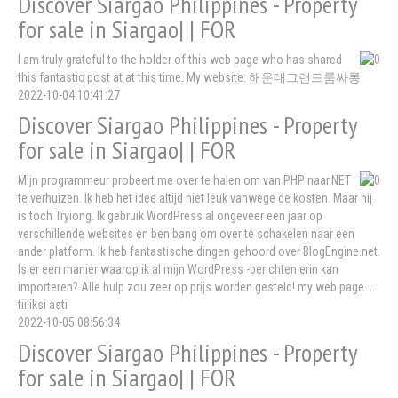
Discover Siargao Philippines - Property
for sale in Siargao| | FOR
I am truly grateful to the holder of this web page who has shared
this fantastic post at at this time. My website: 해운대그랜드룸싸롱
2022-10-04 10:41:27
Discover Siargao Philippines - Property
for sale in Siargao| | FOR
Mijn programmeur probeert me over te halen om van PHP naar.NET
te verhuizen. Ik heb het idee altijd niet leuk vanwege de kosten. Maar hij
is toch Tryiong. Ik gebruik WordPress al ongeveer een jaar op
verschillende websites en ben bang om over te schakelen naar een
ander platform. Ik heb fantastische dingen gehoord over BlogEngine.net.
Is er een manier waarop ik al mijn WordPress -berichten erin kan
importeren? Alle hulp zou zeer op prijs worden gesteld! my web page ...
tiiliksi asti
2022-10-05 08:56:34
Discover Siargao Philippines - Property
for sale in Siargao| | FOR