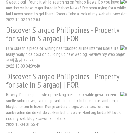
Sweet blog! I found it while searching on Yahoo News. Do you have
any tips on how to get listed in Yahoo News? I've been trying for a while
but I never seem to get there! Cheers Take a look at my website; vivoslot
2022-10-02 19:12:04
Discover Siargao Philippines - Property
for sale in Siargao| | FOR
I am sure this piece of writing has touched all the internet users, its
really really nice post on building up new weblog. Review my web page:
평택출장마사지
2022-10-03 04:09:48
Discover Siargao Philippines - Property
for sale in Siargao| | FOR
Howdy! Dit is mijn eerste opmerking hier, dus ik wilde gewoon een
snelle schreeuw geven en je vertellen dat ik het echt leuk vind om je
blogberichten te lezen. Kun je andere blogs/websites/forums
aanbevelen die dezelfde vakken behandelen? Heel erg bedankt! Look
into my web blog - toivoman listalla
2022-10-04 01:55:41