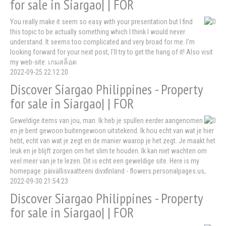
for sale in Siargao| | FOR
You really make it seem so easy with your presentation but I find
this topic to be actually something which I think I would never
understand. It seems too complicated and very broad for me. I'm
looking forward for your next post, I'll try to get the hang of it! Also visit
my web-site: เกมสล็อต
2022-09-25 22:12:20
Discover Siargao Philippines - Property
for sale in Siargao| | FOR
Geweldige items van jou, man. Ik heb je spullen eerder aangenomen
en je bent gewoon buitengewoon uitstekend. Ik hou echt van wat je hier
hebt, echt van wat je zegt en de manier waarop je het zegt. Je maakt het
leuk en je blijft zorgen om het slim te houden. Ik kan niet wachten om
veel meer van je te lezen. Dit is echt een geweldige site. Here is my
homepage: päivällisvaatteeni divxfinland - flowers.personalpages.us,
2022-09-30 21:54:23
Discover Siargao Philippines - Property
for sale in Siargao| | FOR