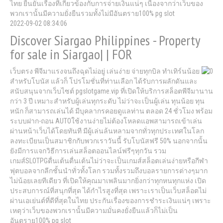
ไทย ยืนยันเรื่องที่เกี่ยวข้องกับการจ่ายเงินแน่ๆ เนื่องจากว่าเว็บของ
พวกเรานั้นมีความยั่งยืนรวมทั้งไม่มีอันตราย100% pg slot
2022-09-02 08:34:06
Discover Siargao Philippines - Property
for sale in Siargao| | FOR
เว็บตรง พีจีมาแรงจนถึงฉุดไม่อยู่ เล่นง่าย จ่ายทุกบิล ทำเทิร์นน้อย
สำหรับโบนัส แล้วก็ โปรโมชั่นที่ท่านเลือก ได้รับการผลักดันและ
สนับสนุนจากเว็บไซต์ pgslotgame.vip ที่เปิดให้บริการสล็อตพีจีมานาน
กว่า 3 ปี เหมาะสำหรับผู้เล่นทุกระดับ ไม่ว่าจะเป็นผู้เล่น ทุนน้อย ทุน
หนัก ก็สามารถเล่นได้ มีบุคลากรคอยดูแลท่าน ตลอด 24 ชั่วโมง พร้อม
ระบบฝาก-ถอน AUTOใช้งานง่ายไม่ต้องโหลดแอพสามารถเข้าเล่น
ผ่านหน้าเว็บได้โดยทันที มีผู้เล่นล้นหลามจากทั่วทุกประเทศในโลก
ลงทะเบียนเป็นสมาชิกกับพวกเราวันนี้ รับโบนัสฟรี 50% นอกจากนั้น
ยังมีการแจกวิธีการเล่นสล็อตออนไลน์ฟรีๆทุกวัน รวม
เกมส์SLOTPGตื่นเต้นตื่นเต้นไม่ว่าจะเป็นเกมส์สล็อตเล่นง่ายหรือกีฬา
ฟุตบอลจากลีกชั้นนำทั่วทั้งโลก รวมทั้งรวมถึงบอลรายการต่างๆมาก
ไม่น้อยเลยทีเดียว ที่เปิดให้คุณมาเพลินมากยิ่งกว่าทุกหนทุกแห่ง เปิด
ประสบการณ์ที่สนุกที่สุด ได้กำไรสูงที่สุด เพราะเราเป็นเว็บสล็อตไม่
ผ่านเอเย่นต์ที่ดีที่สุดในไทย ประกันเรื่องของการชำระเงินแน่ๆ เพราะ
เหตุว่าเว็บของพวกเรานั้นมีความมั่นคงยั่งยืนแล้วก็ไม่เป็น
อันตราย100% pg slot