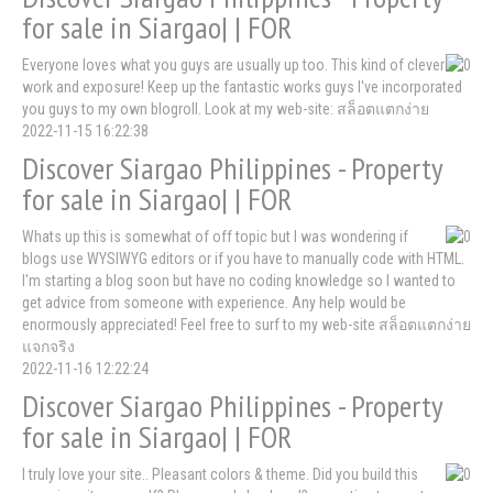
for sale in Siargao| | FOR
Everyone loves what you guys are usually up too. This kind of clever
work and exposure! Keep up the fantastic works guys I've incorporated
you guys to my own blogroll. Look at my web-site: สล็อตแตกง่าย
2022-11-15 16:22:38
Discover Siargao Philippines - Property
for sale in Siargao| | FOR
Whats up this is somewhat of off topic but I was wondering if
blogs use WYSIWYG editors or if you have to manually code with HTML.
I'm starting a blog soon but have no coding knowledge so I wanted to
get advice from someone with experience. Any help would be
enormously appreciated! Feel free to surf to my web-site สล็อตแตกง่าย
แจกจริง
2022-11-16 12:22:24
Discover Siargao Philippines - Property
for sale in Siargao| | FOR
I truly love your site.. Pleasant colors & theme. Did you build this