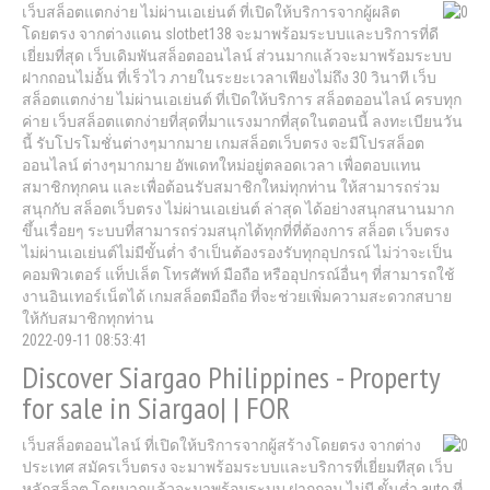
เว็บสล็อตแตกง่าย ไม่ผ่านเอเย่นต์ ที่เปิดให้บริการจากผู้ผลิต
โดยตรง จากต่างแดน slotbet138 จะมาพร้อมระบบและบริการที่ดี
เยี่ยมที่สุด เว็บเดิมพันสล็อตออนไลน์ ส่วนมากแล้วจะมาพร้อมระบบ
ฝากถอนไม่อั้น ที่เร็วไว ภายในระยะเวลาเพียงไม่ถึง 30 วินาที เว็บ
สล็อตแตกง่าย ไม่ผ่านเอเย่นต์ ที่เปิดให้บริการ สล็อตออนไลน์ ครบทุก
ค่าย เว็บสล็อตแตกง่ายที่สุดที่มาแรงมากที่สุดในตอนนี้ ลงทะเบียนวัน
นี้ รับโปรโมชั่นต่างๆมากมาย เกมสล็อตเว็บตรง จะมีโปรสล็อต
ออนไลน์ ต่างๆมากมาย อัพเดทใหม่อยู่ตลอดเวลา เพื่อตอบแทน
สมาชิกทุกคน และเพื่อต้อนรับสมาชิกใหม่ทุกท่าน ให้สามารถร่วม
สนุกกับ สล็อตเว็บตรง ไม่ผ่านเอเย่นต์ ล่าสุด ได้อย่างสนุกสนานมาก
ขึ้นเรื่อยๆ ระบบที่สามารถร่วมสนุกได้ทุกที่ที่ต้องการ สล็อต เว็บตรง
ไม่ผ่านเอเย่นต์ไม่มีขั้นต่ำ จำเป็นต้องรองรับทุกอุปกรณ์ ไม่ว่าจะเป็น
คอมพิวเตอร์ แท็ปเล็ต โทรศัพท์ มือถือ หรืออุปกรณ์อื่นๆ ที่สามารถใช้
งานอินเทอร์เน็ตได้ เกมสล็อตมือถือ ที่จะช่วยเพิ่มความสะดวกสบาย
ให้กับสมาชิกทุกท่าน
2022-09-11 08:53:41
Discover Siargao Philippines - Property
for sale in Siargao| | FOR
เว็บสล็อตออนไลน์ ที่เปิดให้บริการจากผู้สร้างโดยตรง จากต่าง
ประเทศ สมัครเว็บตรง จะมาพร้อมระบบและบริการที่เยี่ยมทีสุด เว็บ
หลักสล็อต โดยมากแล้วจะมาพร้อมระบบ ฝากถอน ไม่มี ขั้นต่ำ auto ที่