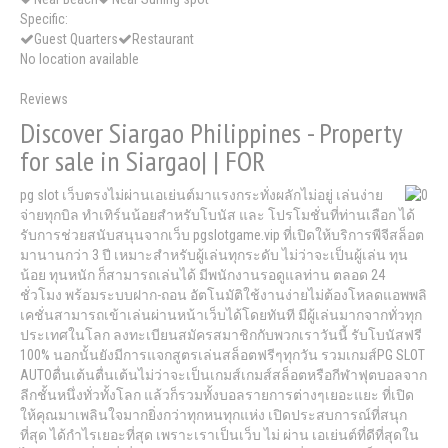
Specific:
Guest Quarters
Restaurant
No location available
Reviews
Discover Siargao Philippines - Property
for sale in Siargao| | FOR
pg slot เว็บตรงไม่ผ่านเอเย่นต์มาแรงกระทั่งผลักไม่อยู่ เล่นง่าย
จ่ายทุกบิล ทำเทิร์นน้อยสำหรับโบนัส และ โปรโมชั่นที่ท่านเลือก ได้
รับการช่วยสนับสนุนจากเว็บ pgslotgame.vip ที่เปิดให้บริการพีจีสล็อต
มานานกว่า 3 ปี เหมาะสำหรับผู้เล่นทุกระดับ ไม่ว่าจะเป็นผู้เล่น ทุน
น้อย ทุนหนัก ก็สามารถเล่นได้ มีพนักงานรอดูแลท่าน ตลอด 24
ชั่วโมง พร้อมระบบฝาก-ถอน อัตโนมัติใช้งานง่ายไม่ต้องโหลดแอพพลิ
เคชั่นสามารถเข้าเล่นผ่านหน้าเว็บได้โดยทันที มีผู้เล่นมากจากทั่วทุก
ประเทศในโลก ลงทะเบียนสมัครสมาชิกกับพวกเราวันนี้ รับโบนัสฟรี
100% นอกนั้นยังมีการแจกสูตรเล่นสล็อตฟรีๆทุกวัน รวมเกมส์PG SLOT
AUTOตื่นเต้นตื่นเต้นไม่ว่าจะเป็นเกมส์เกมส์สล็อตหรือกีฬาฟุตบอลจาก
ลีกชั้นหนึ่งทั่วทั้งโลก แล้วก็รวมทั้งบอลรายการต่างๆเยอะแยะ ที่เปิด
ให้คุณมาเพลินใจมากยิ่งกว่าทุกหนทุกแห่ง เปิดประสบการณ์ที่สนุก
ที่สุด ได้กำไรเยอะที่สุด เพราะเราเป็นเว็บ ไม่ ผ่าน เอเย่นต์ที่ดีที่สุดใน