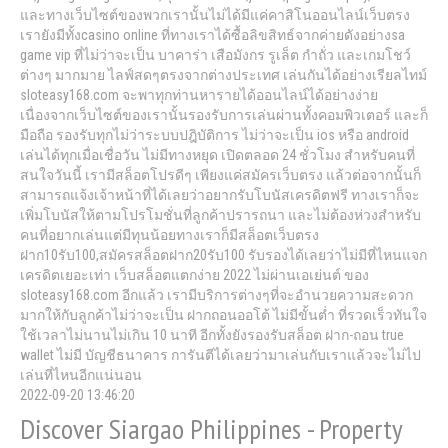
และทางเว็บไซต์ของพวกเรานั้นไม่ได้มีแค่คาสิโนออนไลน์เว็บตรง
เรายังมีทั้งcasino online ที่ทางเราได้ซื้อลิขสิทธ์จากค่ายดังอย่างsa
game vip ที่ไม่ว่าจะเป็น บาคาร่า เสือมังกร รูเล็ต กำถั่ว และเกมโชว์
ต่างๆ มากมาย ไลฟ์สดๆตรงจากต่างประเทศ เล่นกันได้อย่างเรียลไทม์
sloteasy168.com จะพาทุกท่านหารายได้ออนไลน์ได้อย่างง่าย
เนื่องจากเว็บไซต์ของเรานั้นรองรับการเล่นผ่านทั้งคอมพิวเตอร์ และก็
มือถือ รองรับทุกไม่ว่าระบบปฎิบัติการ ไม่ว่าจะเป็น ios หรือ android
เล่นได้ทุกเมื่อเชื่อวัน ไม่มีทางหยุด เปิดตลอด 24 ชั่วโมง สำหรับคนที่
สนใจวันนี้ เรามีสล็อตโปรดีๆ เพียงแค่สมัครเว็บตรง แล้วต่อจากนั้นก็
สามารถแจ้งเจ้าหน้าที่ได้เลยว่าอยากรับโบนัสเครดิตฟรี ทางเราก็จะ
เพิ่มโบนัสให้ตามโปรโมชั่นที่ลูกค้าปรารถนา และไม่ต้องห่วงสำหรับ
คนที่อยากเล่นแต่มีทุนน้อยทางเราก็มีสล็อตเว็บตรง
ฝาก10รับ100,สมัครสล็อตฝาก20รับ100 รับรองได้เลยว่าไม่มีที่ไหนแจก
เครดิตเยอะเท่า เว็บสล็อตแตกง่าย 2022 ไม่ผ่านเอเย่นต์ ของ
sloteasy168.com อีกแล้ว เรามีบริการต่างๆที่จะอำนวยความสะดวก
มากให้กับลูกค้าไม่ว่าจะเป็น ฝากถอนออโต้ ไม่มีขั้นต่ำ ที่รวดเร็วทันใจ
ใช้เวลาไม่นานไม่เกิน 10 นาที อีกทั้งยังรองรับสล็อต ฝาก-ถอน true
wallet ไม่มี บัญชีธนาคาร การันตีได้เลยว่ามาเล่นกับเราแล้วจะไม่ไป
เล่นที่ไหนอีกแน่นอน
2022-09-20 13:46:20
Discover Siargao Philippines - Property