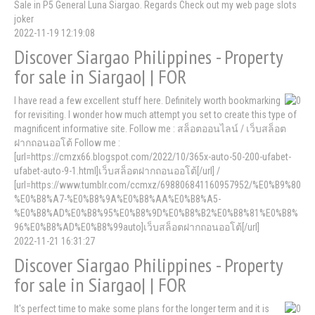
Sale in P5 General Luna Siargao. Regards Check out my web page slots
joker
2022-11-19 12:19:08
Discover Siargao Philippines - Property
for sale in Siargao| | FOR
I have read a few excellent stuff here. Definitely worth bookmarking
for revisiting. I wonder how much attempt you set to create this type of
magnificent informative site. Follow me : สล็อตออนไลน์ / เว็บสล็อต
ฝากถอนออโต้ Follow me :
[url=https://cmzx66.blogspot.com/2022/10/365x-auto-50-200-ufabet-
ufabet-auto-9-1.html]เว็บสล็อตฝากถอนออโต้[/url] /
[url=https://www.tumblr.com/ccmxz/698806841160957952/%E0%B9%80
%E0%B8%A7-%E0%B8%9A%E0%B8%AA%E0%B8%A5-
%E0%B8%AD%E0%B8%95%E0%B8%9D%E0%B8%B2%E0%B8%81%E0%B8%
96%E0%B8%AD%E0%B8%99auto]เว็บสล็อตฝากถอนออโต้[/url]
2022-11-21 16:31:27
Discover Siargao Philippines - Property
for sale in Siargao| | FOR
It's perfect time to make some plans for the longer term and it is