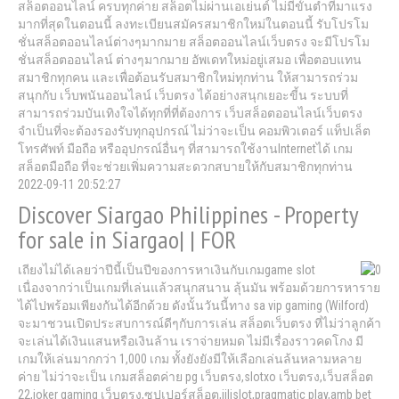
สล็อตออนไลน์ ครบทุกค่าย สล็อตไม่ผ่านเอเย่นต์ ไม่มีขั้นต่ำที่มาแรง
มากที่สุดในตอนนี้ ลงทะเบียนสมัครสมาชิกใหม่ในตอนนี้ รับโปรโม
ชั่นสล็อตออนไลน์ต่างๆมากมาย สล็อตออนไลน์เว็บตรง จะมีโปรโม
ชั่นสล็อตออนไลน์ ต่างๆมากมาย อัพเดทใหม่อยู่เสมอ เพื่อตอบแทน
สมาชิกทุกคน และเพื่อต้อนรับสมาชิกใหม่ทุกท่าน ให้สามารถร่วม
สนุกกับ เว็บพนันออนไลน์ เว็บตรง ได้อย่างสนุกเยอะขี้น ระบบที่
สามารถร่วมบันเทิงใจได้ทุกที่ที่ต้องการ เว็บสล็อตออนไลน์เว็บตรง
จำเป็นที่จะต้องรองรับทุกอุปกรณ์ ไม่ว่าจะเป็น คอมพิวเตอร์ แท็ปเล็ต
โทรศัพท์ มือถือ หรืออุปกรณ์อื่นๆ ที่สามารถใช้งานInternetได้ เกม
สล็อตมือถือ ที่จะช่วยเพิ่มความสะดวกสบายให้กับสมาชิกทุกท่าน
2022-09-11 20:52:27
Discover Siargao Philippines - Property
for sale in Siargao| | FOR
เถียงไม่ได้เลยว่าปีนี้เป็นปีของการหาเงินกับเกมgame slot
เนื่องจากว่าเป็นเกมที่เล่นแล้วสนุกสนาน ลุ้นมัน พร้อมด้วยการหาราย
ได้ไปพร้อมเพียงกันได้อีกด้วย ดังนั้นวันนี้ทาง sa vip gaming (Wilford)
จะมาชวนเปิดประสบการณ์ดีๆกับการเล่น สล็อตเว็บตรง ที่ไม่ว่าลูกค้า
จะเล่นได้เงินแสนหรือเงินล้าน เราจ่ายหมด ไม่มีเรื่องราวคดโกง มี
เกมให้เล่นมากกว่า 1,000 เกม ทั้งยังยังมีให้เลือกเล่นล้นหลามหลาย
ค่าย ไม่ว่าจะเป็น เกมสล็อตค่าย pg เว็บตรง,slotxo เว็บตรง,เว็บสล็อต
22,joker gaming เว็บตรง,ซุปเปอร์สล็อต,jilislot,pragmatic play,amb bet