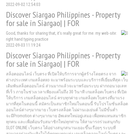
2022-09-02 12:54:03
Discover Siargao Philippines - Property
for sale in Siargao| | FOR
Good, thanks for sharing that, it's really great for me. my web-site:
right hand typing practice
2022-09-03 11:19:24
Discover Siargao Philippines - Property
for sale in Siargao| | FOR
สล็อตออนไลน์ เว็บตรง ที่เปิดให้บริการจากผู้สร้างโดยตรง จาก
ต่างประเทศ เกมสล็อตxo จะมาพร้อมระบบและบริการที่เยี่ยมทีสุด เว็บ
เดิมพันสล็อตออนไลน์ ส่วนมากแล้วจะมาพร้อมระบบ ฝากถอนวอเลท
ที่เร็ว ภายในช่วงเวลาเพียงแค่ไม่ถึง 30 วินาที เกมสล็อตเว็บตรง ที่เปิด
ให้บริการ เกมสล็อตออนไลน์ ครบทุกค่าย เกมสล็อตเว็บตรงที่มาแรง
มากที่สุดในตอนนี้ สมัครเป็นสมาชิกใหม่ในตอนนี้ รับโปรโมชั่นสล็อต
ออนไลน์ต่างๆมากมาย เว็บตรงสล็อต ไม่ผ่านเอเย่นต์ ไม่มีขั้นต่ำ
จะมีPromotion ต่างๆมากมาย อัพเดทใหม่อยู่เสมอ เพื่อทดแทนสมาชิก
ทุกคน และเพื่อต้อนรับสมาชิกใหม่ทุกท่าน ให้สามารถร่วมสนุกกับ
SLOT ONLINE เว็บตรง ได้อย่างสนุกสนานเยอะขึ้นเรื่อยๆ ระบบที่
สามารถร่วมบันเทิงใจได้ทุกหนทุกแห่ง เกมสล็อตออนไลน์เว็บตรง จะ