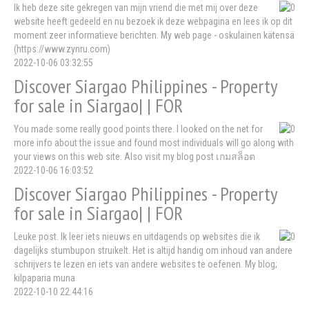
Ik heb deze site gekregen van mijn vriend die met mij over deze
website heeft gedeeld en nu bezoek ik deze webpagina en lees ik op dit
moment zeer informatieve berichten. My web page - oskulainen kätensä
(https://www.zynru.com)
2022-10-06 03:32:55
Discover Siargao Philippines - Property
for sale in Siargao| | FOR
You made some really good points there. I looked on the net for
more info about the issue and found most individuals will go along with
your views on this web site. Also visit my blog post เกมสล็อต
2022-10-06 16:03:52
Discover Siargao Philippines - Property
for sale in Siargao| | FOR
Leuke post. Ik leer iets nieuws en uitdagends op websites die ik
dagelijks stumbupon struikelt. Het is altijd handig om inhoud van andere
schrijvers te lezen en iets van andere websites te oefenen. My blog;
kilpaparia muna
2022-10-10 22:44:16