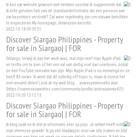
Ik kon uw website gewoon niet verlaten voordat ik suggereerde dat
ik echt genoten heb van de standaardinformatie die een persoon aan
uw bezoekers verstrekt? Zal weer regelmatig zijn om nieuwe berichten
te inspecteren My homepage; delaneysin kerrottu
2022-10-18 09:35:51
Discover Siargao Philippines - Property
for sale in Siargao| | FOR
Onlangs, terwijl ik aan het werk was, stal mijn neef mijn Apple iPad
en testte om te zien of het een val van dertig voet kan overleven, zodat
ze een YouTube-sensatie kan zijn. Mijn Apple iPad is nu vernietigd en ze
heeft 83 views. Ik weet dat dit volledig off-topic is, maar ik moest het
met iemand delen! Look at my web blog ... avarasydämiseltä alan
(https://siamesesweeties.com/community/profile/anitravalente47/)
2022-10-20 13:12:13
Discover Siargao Philippines - Property
for sale in Siargao| | FOR
Ik blog vaak en ik stel je informatie zeer op prijs. Je artikel heeft echt
mijn interesse gewekt. Ik ga een bladwijzer voor uw site maken en blijf
ongeveer een keer per week op nieuwe details controleren. Ik heb me